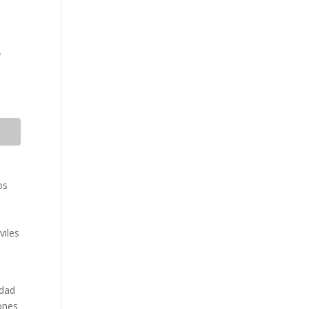
s
os
viles
idad
iones