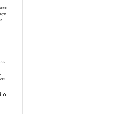
ionen
luye
ha
 sus
L,
ado
dio