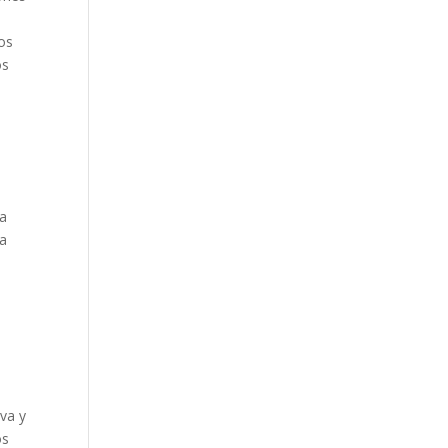
e
los
os
,
 a
la
iva y
os