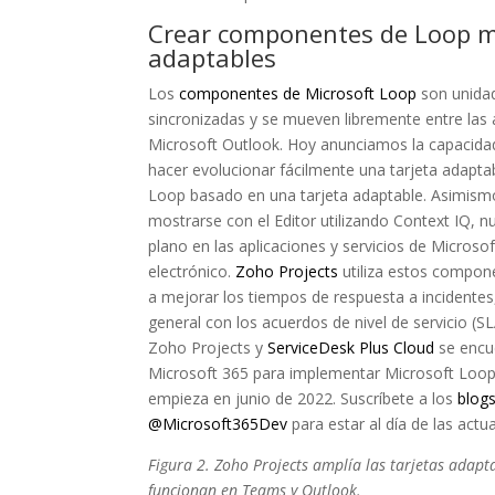
Crear componentes de Loop me
adaptables
Los
componentes de Microsoft Loop
son unidad
sincronizadas y se mueven libremente entre las
Microsoft Outlook. Hoy anunciamos la capacida
hacer evolucionar fácilmente una tarjeta adap
Loop basado en una tarjeta adaptable. Asimism
mostrarse con el Editor utilizando Context IQ, 
plano en las aplicaciones y servicios de Microso
electrónico.
Zoho Projects
utiliza estos compone
a mejorar los tiempos de respuesta a incidentes,
general con los acuerdos de nivel de servicio (SL
Zoho Projects y
ServiceDesk Plus Cloud
se encue
Microsoft 365 para implementar Microsoft Loop. 
empieza en junio de 2022. Suscríbete a los
blogs
@Microsoft365Dev
para estar al día de las actua
Figura 2. Zoho Projects amplía las tarjetas adap
funcionan en Teams y Outlook.