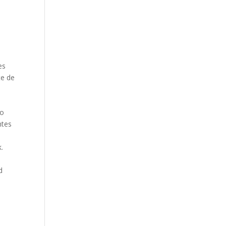
es
te de
eo
ntes
k.
d