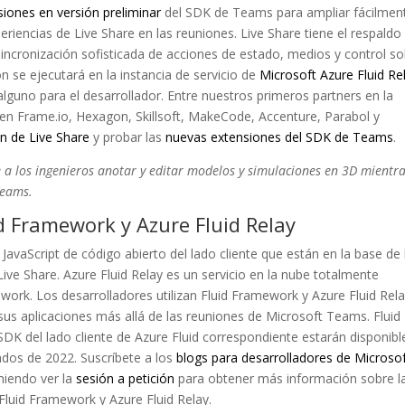
iones en versión preliminar
del SDK de Teams para ampliar fácilmen
eriencias de Live Share en las reuniones. Live Share tiene el respaldo
sincronización sofisticada de acciones de estado, medios y control so
ón se ejecutará en la instancia de servicio de
Microsoft Azure Fluid Re
guno para el desarrollador. Entre nuestros primeros partners en la
uyen Frame.io, Hexagon, Skillsoft, MakeCode, Accenture, Parabol y
ón de Live Share
y probar las
nuevas extensiones del SDK de Teams
.
e a los ingenieros anotar y editar modelos y simulaciones en 3D mientr
Teams.
id Framework y Azure Fluid Relay
JavaScript de código abierto del lado cliente que están en la base de 
ive Share. Azure Fluid Relay es un servicio en la nube totalmente
work. Los desarrolladores utilizan Fluid Framework y Azure Fluid Rel
n sus aplicaciones más allá de las reuniones de Microsoft Teams. Fluid
 SDK del lado cliente de Azure Fluid correspondiente estarán disponibl
ados de 2022. Suscríbete a los
blogs para desarrolladores de Microso
omiendo ver la
sesión a petición
para obtener más información sobre l
Fluid Framework y Azure Fluid Relay.