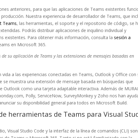
ones anteriores, para que las aplicaciones de Teams existentes func
e producción. Nuestra experiencia de desarrollador de Teams, que inc
ft Teams
, las herramientas, el soporte y el repositorio de código, se 
tendidas. Podrás distribuir aplicaciones de inquilino individual y
ams existentes. Para obtener más información, consulta la
sesión a
Teams en Microsoft 365.
 de su aplicación de Teams y las extensiones de mensajes basadas en
.
 vida a las experiencias conectadas en Teams, Outlook y Office con
nde se muestra una extensión de mensaje basada en búsquedas que
e Outlook como una tarjeta adaptable interactiva. Además de MURA
 monday.com, Polly, ServiceNow, SurveyMonkey y Zoho nos han ayud
nunciar su disponibilidad general para todos en Microsoft Build.
t de herramientas de Teams para Visual Stu
io, Visual Studio Code y la interfaz de la línea de comandos (CLI) son
s de Teams y Microsoft 365. Tanto si no está familiarizado con la