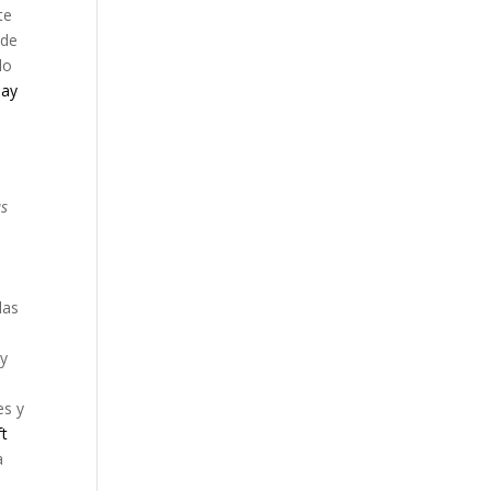
te
 de
lo
lay
as
las
ay
es y
ft
a