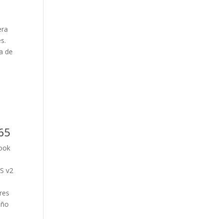
era
s.
ea de
365
look
s
JS v2
res
año