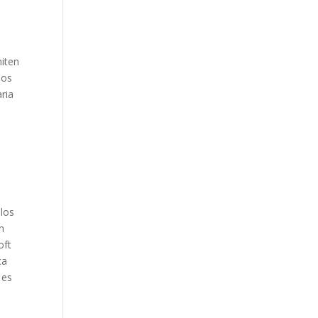
miten
dos
ria
 los
n
oft
ca
 es