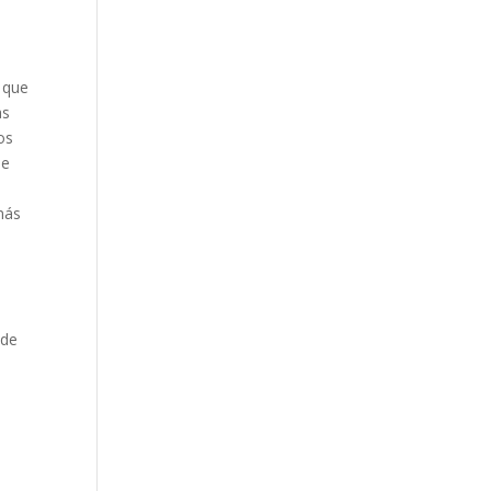
 que
as
os
de
más
 de
a